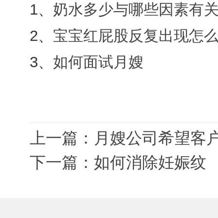
1、
奶水多少与哪些因素有
2、
宝宝红屁股反复出现怎
3、
如何面试月嫂
上一篇：月嫂公司希望客
下一篇：如何消除妊娠纹