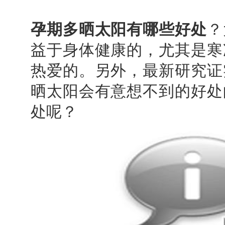
孕期多晒太阳有哪些好处
？
益于身体健康的，尤其是寒
热爱的。另外，最新研究证
晒太阳会有意想不到的好处
处呢？